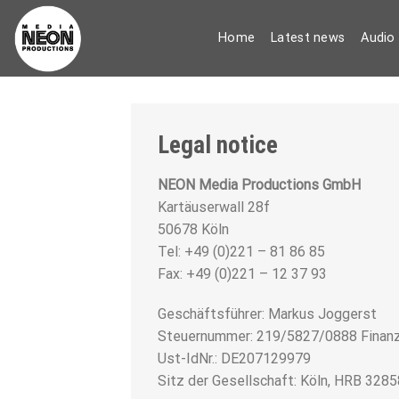
Skip
to
Home
Latest news
Audio
content
Legal notice
NEON Media Productions GmbH
Kartäuserwall 28f
50678 Köln
Tel: +49 (0)221 – 81 86 85
Fax: +49 (0)221 – 12 37 93
Geschäftsführer: Markus Joggerst
Steuernummer: 219/5827/0888 Finan
Ust-IdNr.: DE207129979
Sitz der Gesellschaft: Köln, HRB 3285