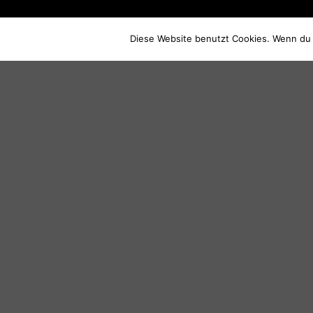
Diese Website benutzt Cookies. Wenn du 
17
26
Apr
May
SIEBENBÜRGEN – EINE
REISE IN DIE NATUR DES
MITTELALTERS