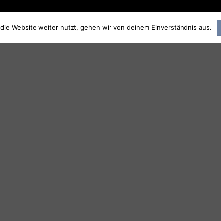
die Website weiter nutzt, gehen wir von deinem Einverständnis aus.
NEWS
20
Dec
DEUTSCHLAND, DEINE
THE NATURE OF CHRIST
GÄRTEN – MIT MARIA
Music: Mark Joggerst, Direct
FURTWÄNGLER
by Herbert Ostwald [...]